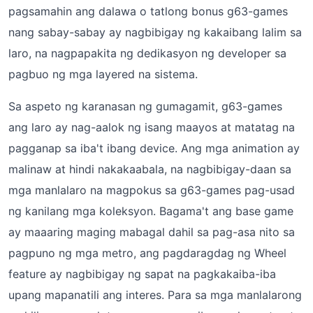
pagsamahin ang dalawa o tatlong bonus g63-games
nang sabay-sabay ay nagbibigay ng kakaibang lalim sa
laro, na nagpapakita ng dedikasyon ng developer sa
pagbuo ng mga layered na sistema.
Sa aspeto ng karanasan ng gumagamit, g63-games
ang laro ay nag-aalok ng isang maayos at matatag na
pagganap sa iba't ibang device. Ang mga animation ay
malinaw at hindi nakakaabala, na nagbibigay-daan sa
mga manlalaro na magpokus sa g63-games pag-usad
ng kanilang mga koleksyon. Bagama't ang base game
ay maaaring maging mabagal dahil sa pag-asa nito sa
pagpuno ng mga metro, ang pagdaragdag ng Wheel
feature ay nagbibigay ng sapat na pagkakaiba-iba
upang mapanatili ang interes. Para sa mga manlalarong