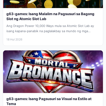
g63-games: Isang Malalim na Pagsusuri sa Bagong
Slot ng Atomic Slot Lab
Ang Dragon Power 10,000 Ways mula sa Atomic Slot Lab ay
isang kapana-panabik na paglalakbay sa mundo ng mga
sinaunang...
18 Hul 2026
g63-games: Isang Pagsusuri sa Visual na Estilo at
Tema