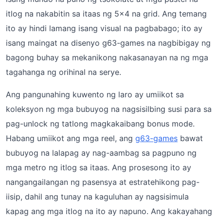
itlog na nakabitin sa itaas ng 5×4 na grid. Ang temang
ito ay hindi lamang isang visual na pagbabago; ito ay
isang maingat na disenyo g63-games na nagbibigay ng
bagong buhay sa mekanikong nakasanayan na ng mga
tagahanga ng orihinal na serye.
Ang pangunahing kuwento ng laro ay umiikot sa
koleksyon ng mga bubuyog na nagsisilbing susi para sa
pag-unlock ng tatlong magkakaibang bonus mode.
Habang umiikot ang mga reel, ang
g63-games
bawat
bubuyog na lalapag ay nag-aambag sa pagpuno ng
mga metro ng itlog sa itaas. Ang prosesong ito ay
nangangailangan ng pasensya at estratehikong pag-
iisip, dahil ang tunay na kaguluhan ay nagsisimula
kapag ang mga itlog na ito ay napuno. Ang kakayahang