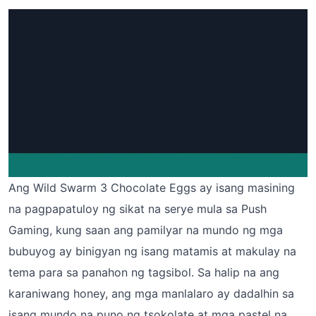
Ang Wild Swarm 3 Chocolate Eggs ay isang masining
na pagpapatuloy ng sikat na serye mula sa Push
Gaming, kung saan ang pamilyar na mundo ng mga
bubuyog ay binigyan ng isang matamis at makulay na
tema para sa panahon ng tagsibol. Sa halip na ang
karaniwang honey, ang mga manlalaro ay dadalhin sa
isang mundo na puno ng tsokolate at mga pastel na