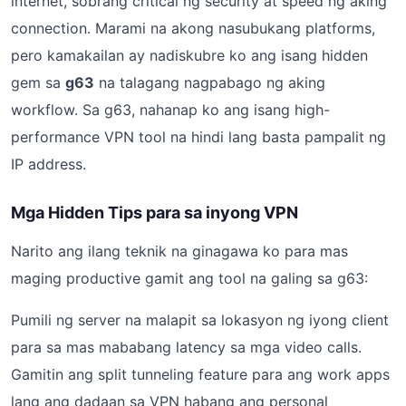
internet, sobrang critical ng security at speed ng aking
connection. Marami na akong nasubukang platforms,
pero kamakailan ay nadiskubre ko ang isang hidden
gem sa
g63
na talagang nagpabago ng aking
workflow. Sa g63, nahanap ko ang isang high-
performance VPN tool na hindi lang basta pampalit ng
IP address.
Mga Hidden Tips para sa inyong VPN
Narito ang ilang teknik na ginagawa ko para mas
maging productive gamit ang tool na galing sa g63:
Pumili ng server na malapit sa lokasyon ng iyong client
para sa mas mababang latency sa mga video calls.
Gamitin ang split tunneling feature para ang work apps
lang ang dadaan sa VPN habang ang personal